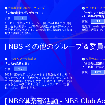
先進技術開発研究・グループ
クリエイティ
「先進の技術を学び合おう！」
「デザイン・印刷
バー企業の課題を
所属：
所属：
AI、IoT、ブロックチェーン、最新のWEB＆アプリ開
発、セキュリティなど時代の先端にある分野をメンバ
紙媒体・web・
ー同士で学び合います。先進の技術に興味のある方は
印刷、発送までの
ぜひご参加ください。
[ NBS その他のグループ＆委員会 - N
リベラルアーツ勉強会
次世代エンジ
「大人の品格を磨く」
「次世代に活躍す
人・企業・社会に
所属：
所属：
2018年度から新しくスタートする勉強会です。リベ
ラルアーツとは、古代ギリシャに起源を持ち「人を自
由にする学問」を意味します。日本では「教養」と訳
されることが多いです。様々なリベラルアーツに触
れ、これ...（続きを見る）
[ NBS倶楽部活動 - NBS Club Activ