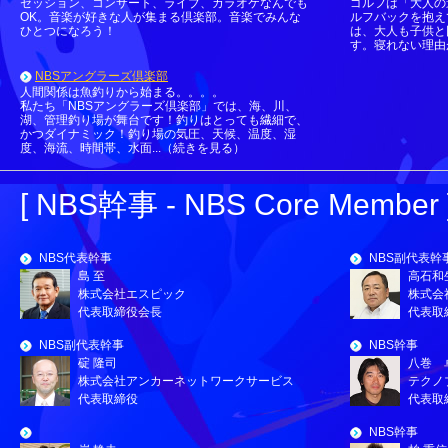
セッション、コンサート、ライブ、カラオケなんでも
ゴルフは「大人の
OK。音楽が好きな人が集まる倶楽部。音楽でみんな
ルフバックを抱え
ひとつになろう！
は、大人も子供と
す。寝れない理由が
NBSアングラーズ倶楽部
人間関係は魚釣りから始まる。。。。
私たち「NBSアングラーズ倶楽部」では、海、川、
湖、管理釣り場が舞台です！釣りはとっても繊細で、
かつダイナミック！釣り場の気圧、天候、温度、湿
度、海流、時間帯、水面...（続きを見る）
[ NBS幹事 - NBS Core Member 
NBS代表幹事
NBS副代表幹
島 至
高石和
株式会社エスピック
株式会
代表取締役会長
代表取
NBS副代表幹事
NBS幹事
碇 隆司
八巻 
株式会社アンカーネットワークサービス
テクノ
代表取締役
代表取
NBS幹事