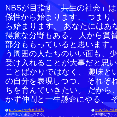
NBSが目指す「共生の社会」
係性から始まります。 つまり
ら始まります。 あなたにはあ
得意な分野もある。 人から賞
部分ももっていると思います。
う周囲の人たちのいい面も、
受け入れることが大事だと思い
ことばかりではなく、 趣味と
の自分を表現しつつ、 それぞ
ちを育んでいきたい。 だから
かず仲間と一生懸命にやる。 
NBSみんなの音楽倶楽部
NBSゴルフ倶
人間関係は音楽から始まる。
人間関係はゴルフ